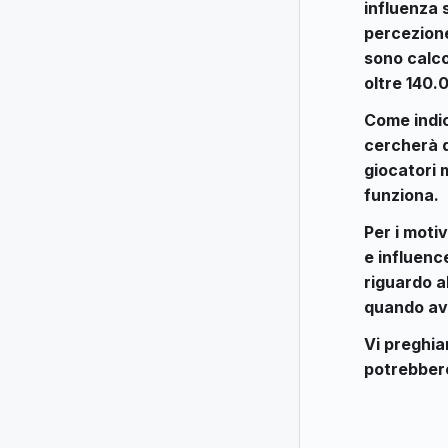
influenza 
percezione
sono calco
oltre 140.
Come indic
cercherà d
giocatori 
funziona.
Per i moti
e influenc
riguardo a
quando av
Vi preghia
potrebbero