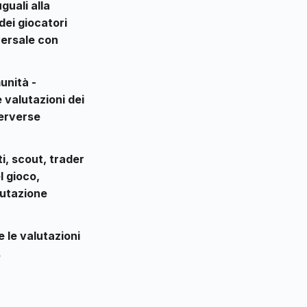
guali alla
 dei giocatori
versale con
unità -
 valutazioni dei
cerverse
i, scout, trader
l gioco,
lutazione
 le valutazioni
.