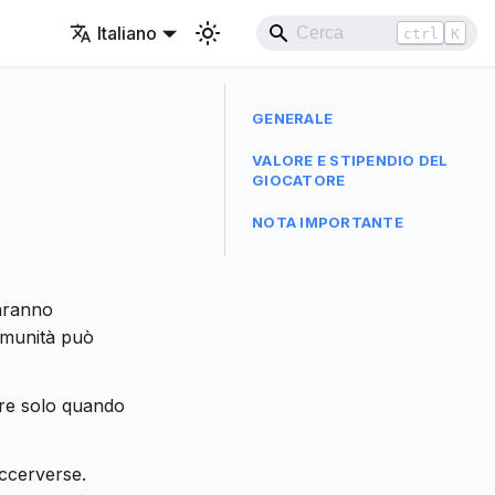
Italiano
ctrl
K
GENERALE
VALORE E STIPENDIO DEL
GIOCATORE
NOTA IMPORTANTE
saranno
omunità può
tore solo quando
occerverse.