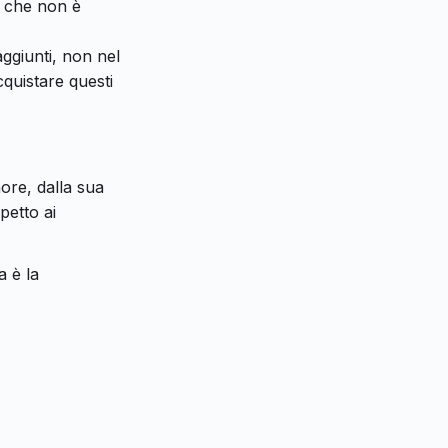
b che non è
aggiunti, non nel
cquistare questi
nore, dalla sua
petto ai
a è la