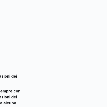
azioni dei
 sempre con
zioni dei
za alcuna