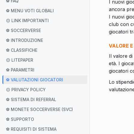
⚽ FAQ
I nuovi gi
ancora pre
⚽ MENU VOTI GLOBALI
I nuovi gio
🟡 LINK IMPORTANTI
club con cu
⚽ SOCCERVERSE
giocatori t
⚽ INTRODUZIONE
VALORE E
⚽ CLASSIFICHE
Il valore d
🟡 LITEPAPER
età. I gioc
⚽ PARAMETRI
giocatori c
⚽ VALUTAZIONI GIOCATORI
Lo stipendi
valutazione
🟡 PRIVACY POLICY
⚽ SISTEMA DI REFERRAL
⚽ MONETE SOCCERVERSE (SVC)
⚽ SUPPORTO
⚽ REQUISITI DI SISTEMA