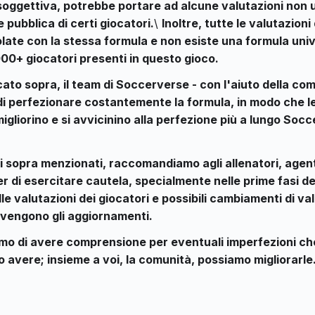
soggettiva, potrebbe portare ad alcune valutazioni non u
 pubblica di certi giocatori.
\
Inoltre, tutte le valutazioni
late con la stessa formula e non esiste una formula uni
000+ giocatori presenti in questo gioco.
ato sopra, il team di Soccerverse - con l'aiuto della com
i perfezionare costantemente la formula, in modo che le
migliorino e si avvicinino alla perfezione più a lungo Soc
vi sopra menzionati, raccomandiamo agli allenatori, agent
er di esercitare cautela, specialmente nelle prime fasi de
lle valutazioni dei giocatori e possibili cambiamenti di va
vengono gli aggiornamenti.
mo di avere comprensione per eventuali imperfezioni che
 avere; insieme a voi, la comunità, possiamo migliorarle