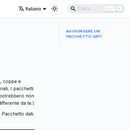
Italiano
ctrl
K
AGGIUNGERE UN
PACCHETTO DATI
i, coppe e
ati. I pacchetti
ri potrebbero non
ifferente da te.\
 Pacchetto dati.