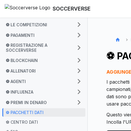
SOCCERVERSE
⚽ LE COMPETIZIONI
⚽ PAGAMENTI
⚽ REGISTRAZIONE A
SOCCERVERSE
⚽ PA
⚽ BLOCKCHAIN
⚽ ALLENATORI
AGGIUNGE
⚽ AGENTI
I pacchetti
campionati,
⚽ INFLUENZA
dati sono p
⚽ PREMI IN DENARO
usare pacch
⚽ PACCHETTI DATI
Questo vien
Incolla l'U
⚽ CENTRO DATI