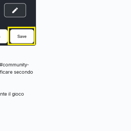
le #community-
ificare secondo
te il gioco