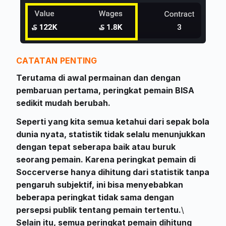
CATATAN PENTING
Terutama di awal permainan dan dengan
pembaruan pertama, peringkat pemain BISA
sedikit mudah berubah.
Seperti yang kita semua ketahui dari sepak bola
dunia nyata, statistik tidak selalu menunjukkan
dengan tepat seberapa baik atau buruk
seorang pemain. Karena peringkat pemain di
Soccerverse hanya dihitung dari statistik tanpa
pengaruh subjektif, ini bisa menyebabkan
beberapa peringkat tidak sama dengan
persepsi publik tentang pemain tertentu.
\
Selain itu, semua peringkat pemain dihitung