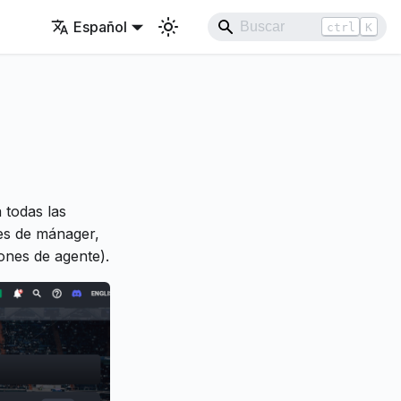
Español
ctrl
K
 todas las
es de mánager,
ones de agente).