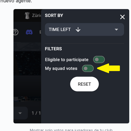
n nuevo agente.
Mostrar solo votos para jugadores de tu club