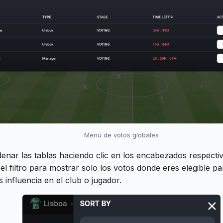
Menú de votos globales
enar las tablas haciendo clic en los encabezados respecti
el filtro para mostrar solo los votos donde eres elegible pa
es influencia en el club o jugador.